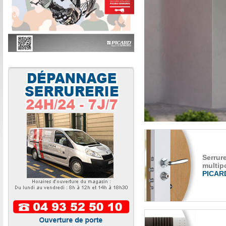
Serrur
multip
PICAR