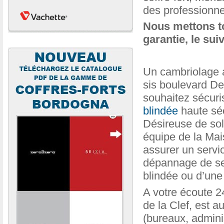
des professionne
Nous mettons to
garantie, le sui
Un cambriolage a
sis boulevard De
souhaitez sécuri
blindée
haute séc
Désireuse de solu
équipe de la Mais
assurer un servi
dépannage de serr
blindée ou d’une 
A votre écoute 2
de la Clef, est a
(bureaux, adminis